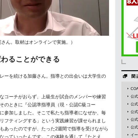
寛さん。取材はオンラインで実施。）
変わることができる
レーを続ける加藤さん。指導との出会いは大学生の
COA
なコーチがおらず、上級生が試合のメンバーや練習
公式
そのときに『公認準指導員（現・公認C級コー
公式
公式T
に参加しました。そこで私たち指導者になぜか、毎
公式F
リフティングする」という実践練習が課せられまし
公式I
もあったのですが、たった2週間で指導を受けながら
イー
なっていったんです。この体験を通して『たとえ、