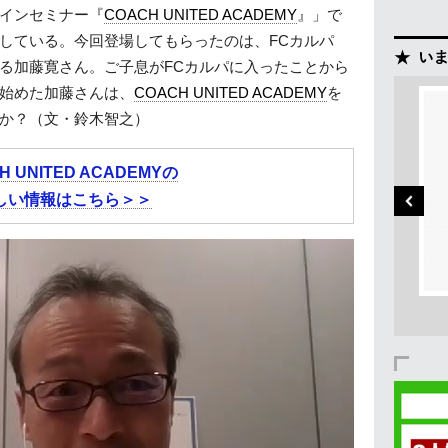
インセミナー『
COACH UNITED ACADEMY
』」で
している。今回登場してもらったのは、FCカルパ
る加藤寛さん。ご子息がFCカルパに入ったことから
始めた加藤さんは、
COACH UNITED ACADEMY
を
か？（文・鈴木智之）
H UNITED ACADEMYの
しい情報はこちら＞＞
チーム練習にも使える
テクダマ