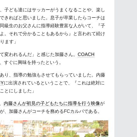
、子ども達にはサッカーがうまくなることや、楽し
できればと思いました。息子が卒業したらコーチは
同級生のお父さんに指導経験豊富な人がいて、『子
よ。それで分かることもあるから』と言われて続け
なります」
て変われるんだ」と感じた加藤さん。
COACH
、すぐに興味を持ったという。
あり、指導の勉強もさせてもらっていました。内藤
MY
に出演されているということで、『これは絶対に
ことにしました」
、
内藤さんが初見の子どもたちに指導を行う映像
が
が、加藤さんがコーチを務めるFCカルパである。