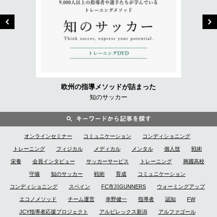
欧州の指導メソッドが詰まった
知のサッカー
オンラインセミナー
コミュニケーション
コンディショニング
トレーニング
フィジカル
メディカル
メンタル
個人技
戦術
栄養
会員インタビュー
サッカーサービス
トレーニング
興國高校
守備
知のサッカー
戦術
育成
コミュニケーション
コンディショニング
スペイン
FC市川GUNNERS
ウォーミングアップ
エコノメソッド
チーム運営
幸野健一
指導者
認知
FW
JCY指導者応援プロジェクト
アルビレックス新潟
アルファゴール