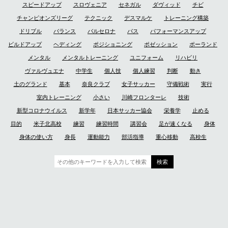
スピードアップ
スロヴェニア
セネガル
ダヴィッド
チビ
チャンピオンズリーグ
テクニック
デスマルケ
トレーニング構築
ドリブル
バランス
バルセロナ
パス
パフォーマンスアップ
ビルドアップ
ヘディング
ポジショニング
ポゼッション
ポーランド
メンタル
メンタルトレーニング
ユニフォーム
リハビリ
ヴァルヴュエナ
中学生
個人技
個人練習
判断
動き
土のグランド
基本
奈良クラブ
女子サッカー
守備戦術
実行
室内トレーニング
小さい
川崎フロンターレ
技術
新型コロナウイルス
新学年
日本サッカー協会
栄養学
止める
目的
米子北高校
練習
練習時間
講習会
足が速くなる
身体
身体の使い方
身長
運動能力
部活指導
重心移動
高校生