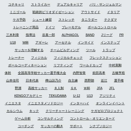
コチキャリ
ストライカー
デュアルキャリア
パリ・サンジェルマン
ミニゴール
戦術的ピリオダイゼーション
アウトサイド
イタリア
ケガ予防
シュート練習
ストレッチ
タニラダー
テクダマ
トレーニング用品
ドイツ
プレーモデル
ボールコントロール
三木利章
指導法
谷真一郎
ALPHAGOL
BAND
Jリーグ
PR
U18
W杯
アギーレ
アーセナル
インサイド
インステップ
サッカーを理解する
チームビルディング
ツール
トラップ
トレーナー
フィジカル
フィジカルチェック
フレックスクッション
ボールコーディネーション
リフティング
ワールドカップ
中村憲剛
体幹
全国高等学校サッカー選手権大会
内野智章
前田高孝
古橋亨梧
山本佳司
日本代表
樺山諒乃介
自主練
西野朗
近江
選手権
野洲
高校サッカー
８人制
ＧＫ
Ｗ杯
JFA
JFL
KENGOアカデミー
TEKUDAMA
U-12
U13
アジリティ
イニエスタ
イニエスタメソドロジー
インターハイ
オンラインイベント
カルシウム
キック
クリーチャートレーニング
ケガゼロプロジェクト
ゲーム分析
コンサルティング
コントロール・オリエンタード
コーチング
サッカーの動き
サポート
シナプソロジー