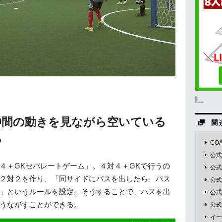
仲間の動きを見ながら空いている
る
COA
公式
４＋GKセパレートゲーム」。４対４＋GKで行うの
公式
２対２を作り、「同サイドにパスを出したら、パス
公式T
」というルールを設定。そうすることで、パスを出
公式F
うながすことができる。
公式I
イー