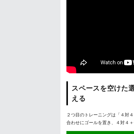
スペースを空けた
える
２つ目のトレーニングは「４対４
合わせにゴールを置き、４対４＋