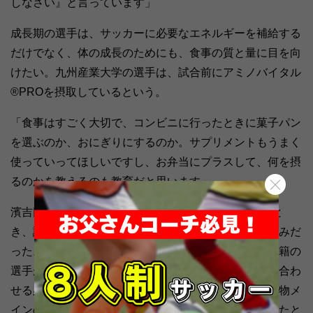
しなさい』と言っています」
成長期の選手は、サッカーに必要なエネルギーを補給する
だけでなく、体の成長のためにも、食事の質と量に目を向
けたい。九州産業大学の選手は、試合前にアミノバイタル
®PROを摂取しているという。
「食事はすごく大切で、コンビニに行ったときに菓子パン
を選ぶのか、おにぎりにするのか。サプリメントもうまく
使っていってほしいですし、お弁当にプラスして、何を摂
るのかを教えるのも教育だと思います」
濱吉氏はオーストリアのSVホルンで監督をしていたと
き、試合前にクラブで出る食事がパンケーキと果物のみだ
った。ホルンには日本を含む、オーストリア以外の国籍の
選手が多く在籍しており、それぞれの試合前の習慣に合わ
せる必要があった。そのため、サンドイッチや炭水化物メ
インのパスタなど、メニューを増やすように働きかけたと