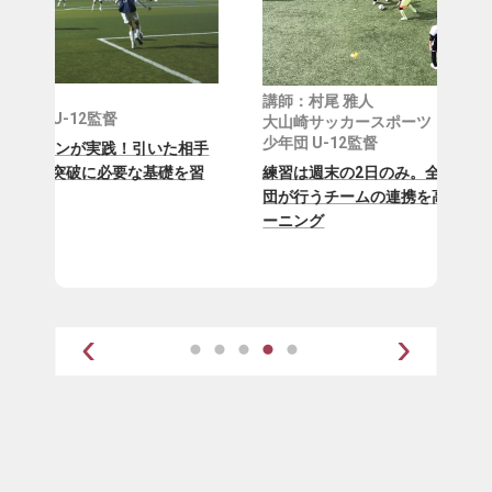
講師
講師：村尾 雅人
YF 
大山崎サッカースポーツ
少年団 U-12監督
相手
パス
練習は週末の2日のみ。全国大会ベスト8の少年
を習
は？
団が行うチームの連携を高めるオフェンストレ
する
ーニング