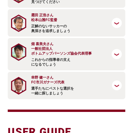
見つけてください
霜田 正浩さん
松本山雅FC監督
正解のないサッカーの
奥深さを追求しましょう
畑 喜美夫さん
一般社団法人
ボトムアップパーソンズ協会代表理事
これからの指導者の支え
になるでしょう
幸野 健一さん
FC市川ガナーズ代表
選手たちにベストな選択を
一緒に探しましょう
USER GUIDE