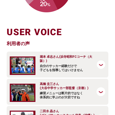
USER VOICE
利用者の声
堀本 卓志さん(浜寺昭和FCコーチ（大
阪）)
自分のサッカー経験だけで
子どもを指導してはいけません
高橋 圭三さん
(大谷中学サッカー部監督（京都）)
練習メニューは断片的ではなく
体系的に学ぶのが大切ですね
二田水 晶さん